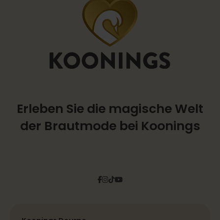
Erleben Sie die magische Welt
der Brautmode bei Koonings
Facebook
Instagram
Tiktok
Pinterest
YouTube