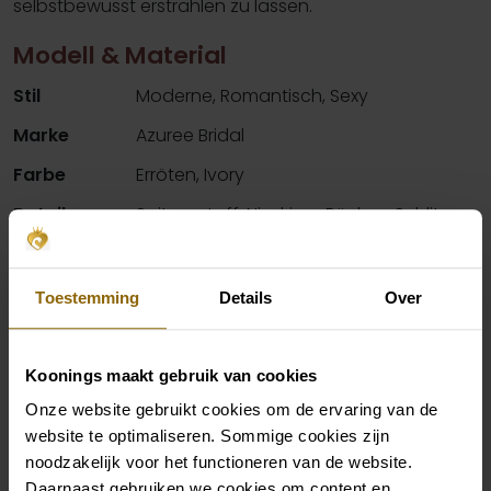
selbstbewusst erstrahlen zu lassen.
Modell & Material
Stil
Moderne, Romantisch, Sexy
Marke
Azuree Bridal
Farbe
Erröten, Ivory
Details
Spitzenstoff, Niedriger Rücken, Schlitz
Hals
V-Ausschnitt
Silhouette
A-Linie, Geschmeidig
Toestemming
Details
Over
Ärmel
Riemen
Koonings maakt gebruik van cookies
Verfügbarkeit pro Geschäft
Onze website gebruikt cookies om de ervaring van de
website te optimaliseren. Sommige cookies zijn
noodzakelijk voor het functioneren van de website.
Daarnaast gebruiken we cookies om content en