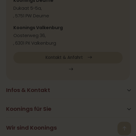
Koonings Deurne
Dukaat 5-5a,
, 5751 PW Deurne
Koonings Valkenburg
Oosterweg 36,
, 6301 PX Valkenburg
Kontakt & Anfahrt
Infos & Kontakt
Blog
Häufig gestellte Fragen
Koonings für Sie
Aktivitäten
Öffnungszeiten
Hair&Beauty
Wir sind Koonings
Kontakt
Back