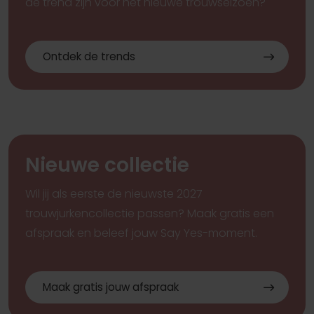
dé trend zijn voor het nieuwe trouwseizoen?
Ontdek de trends
Pinterest
Pi
Pinterest
Pi
Pinterest
Pi
Aire Barcelona Kayden 1D121TULGEP142
Aire Barcelona Mar
Rosa Clara Verus 1R122GARZEP1440
Rosa Clara Valleri
Rosa Clara Elora 9R113TUL0EP1420
Milla Nova Quillara
Nieuwe collectie
Wil jij als eerste de nieuwste 2027
trouwjurkencollectie passen? Maak gratis een
afspraak en beleef jouw Say Yes-moment.
Maak gratis jouw afspraak
Pinterest
Pi