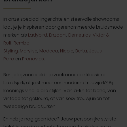
In onze speciaal ingerichte en sfeervolle showrooms
laat je je inspireren door gerenommeerde bruidsmode
merken als
Ladybird
,
Enzoani
,
Demetrios
,
Viktor &
Rolf
,
Rembo
Styling
,
Marylise
,
Modeca
,
Nicole
,
Berta
,
Jesus
Peiro
en
Pronovias
.
Ben je bijvoorbeeld op zoek naar een klassieke
bruidsjurk, of juist meer een moderne trouwjurk? Bij
Koonings vind je alle stijlen. Van a-lijn tot boho, van
vintage tot gekleurd, of van sexy trouwjurken tot
tweedelige bruidsjurken.
En heb je nog geen idee? Jouw persoonlijke styliste
helpt je om de perfecte trouwjurk te vinden en te