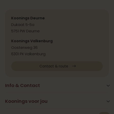
Koonings Deurne
Dukaat 5-5a
5751 PW Deurne
Koonings Valkenburg
Oosterweg 36
6301 PX Valkenburg
Contact & route
Info & Contact
Blog
FAQ
Koonings voor jou
Extra services
Openingstijden