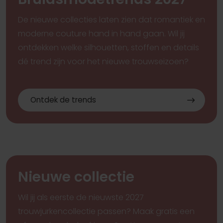
De nieuwe collecties laten zien dat romantiek en
moderne couture hand in hand gaan. Wil jij
ontdekken welke silhouetten, stoffen en details
dé trend zijn voor het nieuwe trouwseizoen?
Ontdek de trends
Pinterest
Pi
Pinterest
Pi
Pinterest
Pi
Wona Concept Rios set
Wona Concept Bijou
Wona Concept Gaia long set
Wona Concept Fair
Wona Concept Nyx
Fashion Queen B27
Nieuwe collectie
Wil jij als eerste de nieuwste 2027
trouwjurkencollectie passen? Maak gratis een