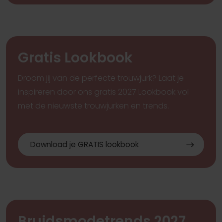
Pinterest
Pi
Pinterest
Pi
Le Papillon by Modeca Enza
Luna Novias Zerline
Aire Barcelona Itzara
Randy Fenoli Gretc
Milla Nova Aria
Pronovias Privee A
Gratis Lookbook
Droom jij van de perfecte trouwjurk? Laat je
inspireren door ons gratis 2027 Lookbook vol
met de nieuwste trouwjurken en trends.
Download je GRATIS lookbook
Pinterest
Pi
Pinterest
Pi
Pinterest
Pi
Elysee Celine
Modeca Zaylee
Cosmobella 8127
Demetrios Platinum
Ladybird Adag LB124CV3
Wona Concept Per
Bruidsmodetrends 2027