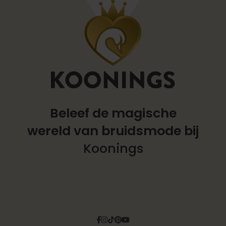
Beleef de magische
wereld
van bruidsmode bij
Koonings
Facebook
Instagram
Tiktok
Pinterest
YouTube