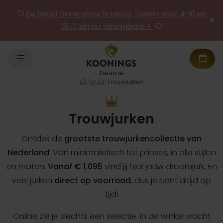
De Bridal Dinnershow is terug! Tickets voor 4-10 en
15-11 zijn nu verkrijgbaar >
Deurne
/
Bruid
/
Trouwjurken
Trouwjurken
Ontdek de
grootste trouwjurkencollectie van
Nederland
. Van minimalistisch tot prinses, in alle stijlen
en maten.
Vanaf € 1.095
vind jij hier jouw droomjurk. En
veel jurken
direct op voorraad
, dus je bent altijd op
tijd!
Online zie je slechts een selectie. In de winkel wacht