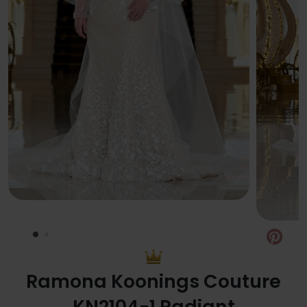
Pin
Ramona Koonings Couture
KN2104-1 Radiant