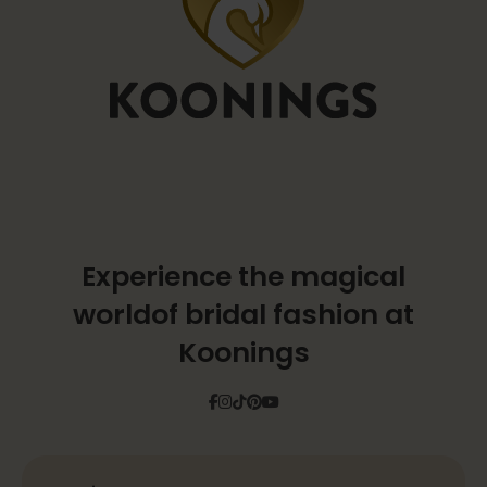
Experience the magical
world
of bridal fashion at
Koonings
Facebook
Instagram
Tiktok
Pinterest
YouTube