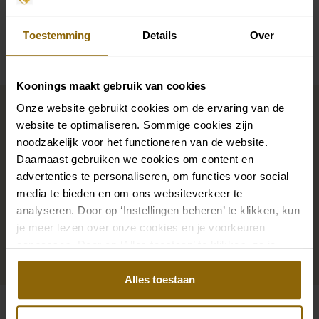
Availability per shop
Toestemming
Details
Over
Koonings maakt gebruik van cookies
Complete your bridal look
Onze website gebruikt cookies om de ervaring van de
website te optimaliseren. Sommige cookies zijn
noodzakelijk voor het functioneren van de website.
The perfect shoes for under your dress, a necklace
Daarnaast gebruiken we cookies om content en
that adorns your neckline, or a hair accessory that
advertenties te personaliseren, om functies voor social
sparkles in the sun: a dress is only complete with
media te bieden en om ons websiteverkeer te
matching accessories. And you will also find them in
analyseren. Door op ‘Instellingen beheren’ te klikken, kun
je meer lezen over onze cookies en je voorkeuren
our wedding palace.
aanpassen. Door op ‘Alles toestaan’ te klikken, ga je
akkoord met het gebruik van alle cookies.
Go to accessories
Alles toestaan