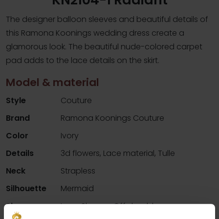
The designer balloon sleeves and beautiful details of
this Ramona Koonings wedding dress create a
glamorous look. The beautiful nude-colored carpet
pad adds to the lace details on the skirt.
Model & material
Style
Couture
Brand
Ramona Koonings Couture
Color
Ivory
Details
3d flowers, Lace material, Tulle
Neck
Strapless
Silhouette
Mermaid
Sleeves
Long Sleeves, Off shoulder