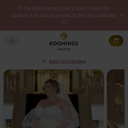
The Bridal Dinner Show is back! Tickets for
October 4–10 and November 15 are now available >
Deurne
Back to overview