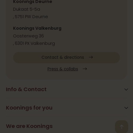
Koonings Deurne
Dukaat 5-5a
, 5751 PW Deurne
Koonings Valkenburg
Oosterweg 36
, 6301 PX Valkenburg
Contact & directions
Press & collabs
Info & Contact
Blog
Frequently Asked Questions
Koonings for you
Arrangements
Opening times
Beauty
We are Koonings
Contact
Back