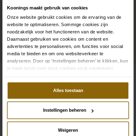
The perfect shoes for under your dress, a necklace
Koonings maakt gebruik van cookies
that adorns your neckline, or a hair accessory that
Onze website gebruikt cookies om de ervaring van de
sparkles in the sun: a dress is only complete with
website te optimaliseren. Sommige cookies zijn
matching accessories. And you will also find them in
noodzakelijk voor het functioneren van de website.
Daarnaast gebruiken we cookies om content en
our wedding palace.
advertenties te personaliseren, om functies voor social
media te bieden en om ons websiteverkeer te
Go to accessories
analyseren. Door op ‘Instellingen beheren’ te klikken, kun
je meer lezen over onze cookies en je voorkeuren
aanpassen. Door op ‘Alles toestaan’ te klikken, ga je
Also check out
akkoord met het gebruik van alle cookies.
Alles toestaan
Pinterest
Pi
Pinterest
Pi
Poirier KB-75303 Garter.
Poirier KB-75304 G
Instellingen beheren
Poirier JE-75200
Poirier BOL-04 Stol
Weigeren