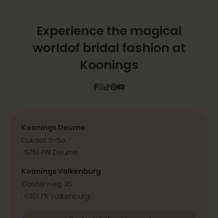
Experience the magical
world
of bridal fashion at
Koonings
Facebook
Instagram
Tiktok
Pinterest
YouTube
Koonings Deurne
Dukaat 5-5a
, 5751 PW Deurne
Koonings Valkenburg
Oosterweg 36
, 6301 PX Valkenburg