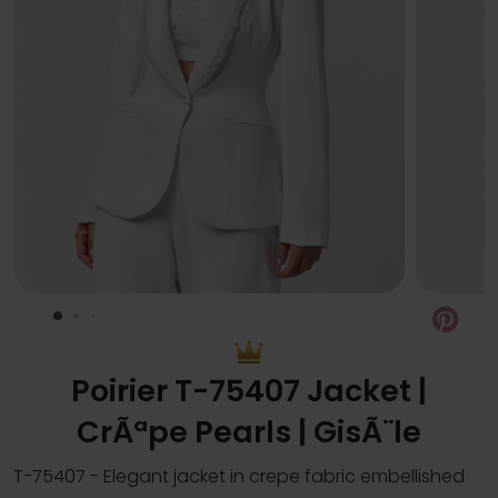
Pin
Poirier T-75407 Jacket |
CrÃªpe Pearls | GisÃ¨le
T-75407 - Elegant jacket in crepe fabric embellished