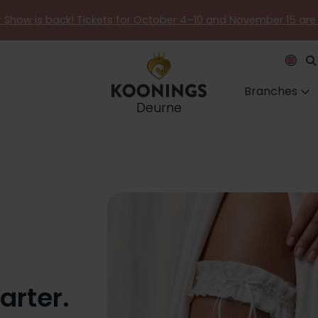
er Show is back! Tickets for October 4–10 and November 15 are
Branches
Deurne
arter.