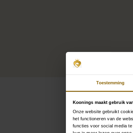
Toestemming
Koonings maakt gebruik va
Onze website gebruikt cookie
Pintere
het functioneren van de webs
functies voor social media te
Poirier ST-75322 Cardigan |
Poir
kun je meer lezen over onze 