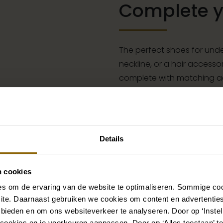
Complete yo
The perfect shoes for unde
neckline, or a hair accessor
complete with matching acc
our wedding palace.
Go to accessories
Details
Also check out
n cookies
s om de ervaring van de website te optimaliseren. Sommige coo
st
Pinterest
ite. Daarnaast gebruiken we cookies om content en advertenties
 bieden en om ons websiteverkeer te analyseren. Door op ‘Instell
 Chiffon
ier KB-76050 Ring Pillow and Garter
Poirier T-75403 T
cookies en je voorkeuren aanpassen. Door op ‘Alles toestaan’ te