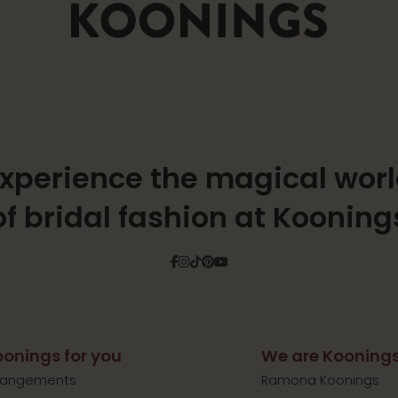
xperience the magical wor
of bridal fashion at Kooning
Facebook
Instagram
Tiktok
Pinterest
YouTube
onings for you
We are Kooning
rangements
Ramona Koonings