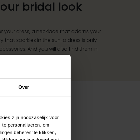
ur bridal look
r your dress, a necklace that adorns your
y that sparkles in the sun: a dress is only
essories. And you will also find them in
Over
kies zijn noodzakelijk voor
Pinterest
Pinterest
 te personaliseren, om
ingen beheren’ te klikken,
op Satin Pearl | Gem |Lucia
Poirier T-75412 Top | Gem | Arm
 klikken, ga je akkoord met