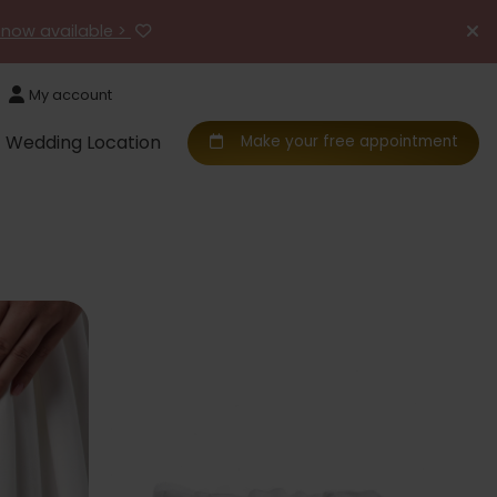
 now available >
My account
Wedding Location
Make your free appointment