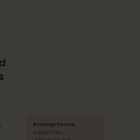
ld
s
s
Koonings Deurne
Dukaat 5-5a