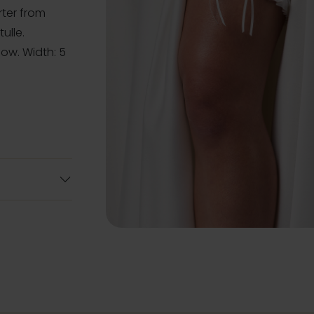
rter from
ulle.
bow. Width: 5