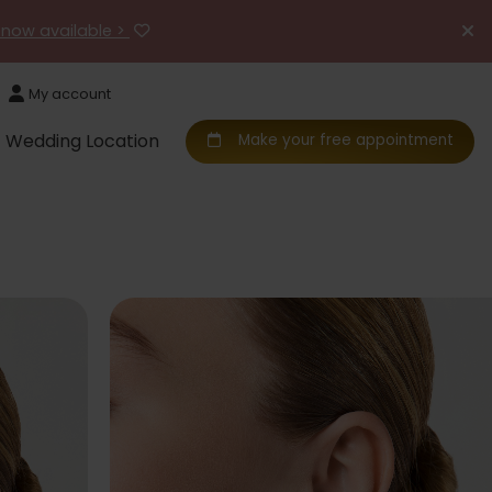
 now available >
My account
Wedding Location
Make your free appointment