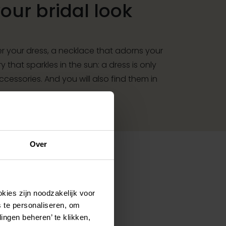
ur bridal look
r your dress, a necklace that adorns your
y that sparkles in the sun: a dress is only
essories. And you will also find them in
Over
kies zijn noodzakelijk voor
Pinterest
Pinterest
 te personaliseren, om
Poirier JN-75274 Necklace | rh
ingen beheren’ te klikken,