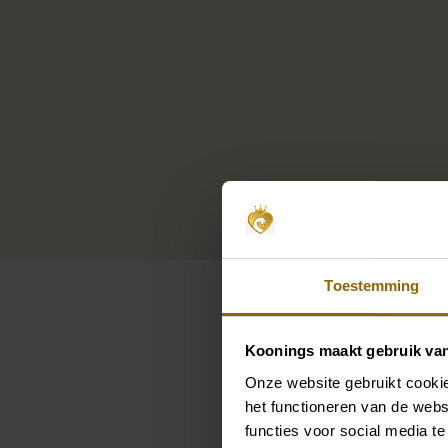
Toestemming
Koonings maakt gebruik va
Onze website gebruikt cookie
Pintere
het functioneren van de webs
Abrazi K1S-TS Legend 42c
Abr
functies voor social media te