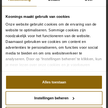
Complete your bridal look
Koonings maakt gebruik van cookies
Onze website gebruikt cookies om de ervaring van de
The perfect shoes for under your dress, a necklace
website te optimaliseren. Sommige cookies zijn
that adorns your neckline, or a hair accessory that
noodzakelijk voor het functioneren van de website.
sparkles in the sun: a dress is only complete with
Daarnaast gebruiken we cookies om content en
matching accessories. And you will also find them in
advertenties te personaliseren, om functies voor social
our wedding palace.
media te bieden en om ons websiteverkeer te
analyseren. Door op ‘Instellingen beheren’ te klikken, kun
je meer lezen over onze cookies en je voorkeuren
Go to accessories
aanpassen. Door op ‘Alles toestaan’ te klikken, ga je
akkoord met het gebruik van alle cookies.
Alles toestaan
Also check out
Pinterest
Pi
Instellingen beheren
Pinterest
Pi
Milla Nova Jezabelle
Ramona Koonings C