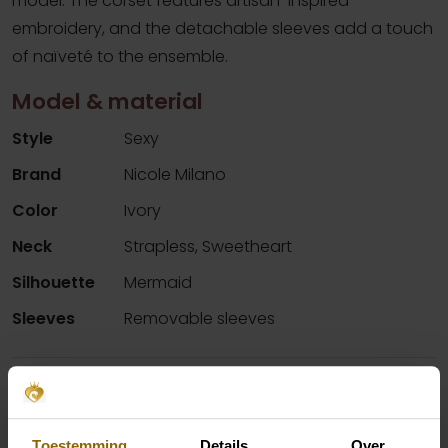
model. The corset features artisan-inspired
embroidery, and the detachable sleeves add a touch
of naïveté to the ensemble.
Model & material
Style
Sexy
Brand
Nicole Milano
Color
Ivory
Neck
Strapless, Sweetheart
Silhouette
Mermaid
Sleeves
Removable sleeves
Availability per shop
Toestemming
Details
Over