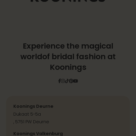
Experience the magical
world
of bridal fashion at
Koonings
Facebook
Instagram
Tiktok
Pinterest
YouTube
Koonings Deurne
Dukaat 5-5a
, 5751 PW Deurne
Koonings Valkenburg