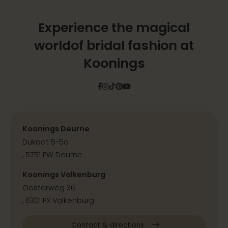
Experience the magical
world
of bridal fashion at
Koonings
Facebook
Instagram
Tiktok
Pinterest
YouTube
Koonings Deurne
Dukaat 5-5a
, 5751 PW Deurne
Koonings Valkenburg
Oosterweg 36
, 6301 PX Valkenburg
Contact & directions