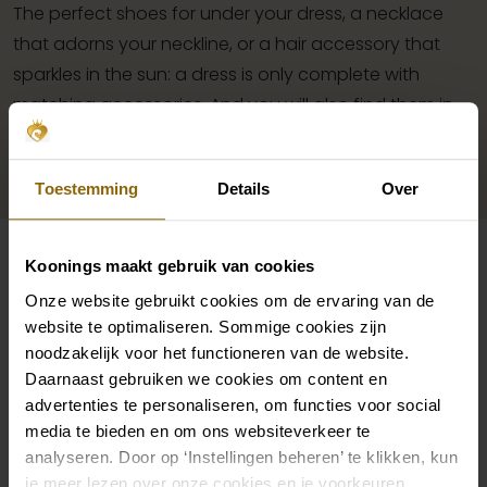
The perfect shoes for under your dress, a necklace
that adorns your neckline, or a hair accessory that
sparkles in the sun: a dress is only complete with
matching accessories. And you will also find them in
our wedding palace.
Toestemming
Details
Over
Go to accessories
Koonings maakt gebruik van cookies
Also check out
Onze website gebruikt cookies om de ervaring van de
Pinterest
Pi
website te optimaliseren. Sommige cookies zijn
Pinterest
Pi
noodzakelijk voor het functioneren van de website.
Maggie Sottero Designs Caroline 24MK
Enzoani Pen-Liv Be
Daarnaast gebruiken we cookies om content en
Modeca Alaine
Ladybird Pavi LY12
advertenties te personaliseren, om functies voor social
media te bieden en om ons websiteverkeer te
analyseren. Door op ‘Instellingen beheren’ te klikken, kun
je meer lezen over onze cookies en je voorkeuren