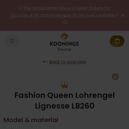
The Bridal Dinner Show is back! Tickets for
October 4–10 and November 15 are now available >
Deurne
Back to overview
Pin
Fashion Queen Lohrengel
Lignesse LB260
Model & material