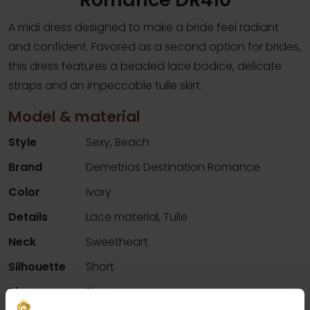
A midi dress designed to make a bride feel radiant
and confident. Favored as a second option for brides,
this dress features a beaded lace bodice, delicate
straps and an impeccable tulle skirt.
Model & material
Style
Sexy, Beach
Brand
Demetrios Destination Romance
Color
Ivory
Details
Lace material, Tulle
Neck
Sweetheart
Silhouette
Short
Sleeves
Straps