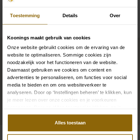
Availability per shop
Toestemming
Details
Over
Koonings maakt gebruik van cookies
Complete your bridal look
Onze website gebruikt cookies om de ervaring van de
website te optimaliseren. Sommige cookies zijn
noodzakelijk voor het functioneren van de website.
The perfect shoes for under your dress, a necklace
Daarnaast gebruiken we cookies om content en
that adorns your neckline, or a hair accessory that
advertenties te personaliseren, om functies voor social
sparkles in the sun: a dress is only complete with
media te bieden en om ons websiteverkeer te
matching accessories. And you will also find them in
analyseren. Door op ‘Instellingen beheren’ te klikken, kun
je meer lezen over onze cookies en je voorkeuren
our wedding palace.
aanpassen. Door op ‘Alles toestaan’ te klikken, ga je
akkoord met het gebruik van alle cookies.
Go to accessories
Alles toestaan