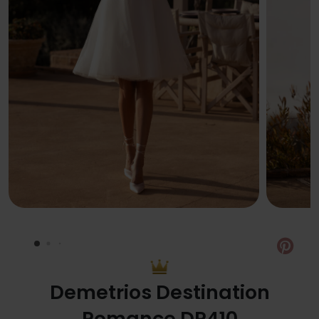
Pin
Demetrios Destination
Romance DR410