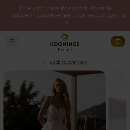
The Bridal Dinner Show is back! Tickets for
October 4–10 and November 15 are now available >
Deurne
Back to overview