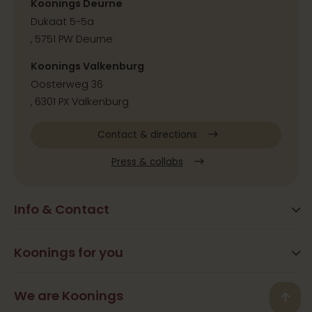
Koonings Deurne
Dukaat 5-5a
, 5751 PW Deurne
Koonings Valkenburg
Oosterweg 36
, 6301 PX Valkenburg
Contact & directions
Press & collabs
Info & Contact
Blog
Frequently Asked Questions
Koonings for you
Arrangements
Opening times
Beauty
We are Koonings
Contact
Back