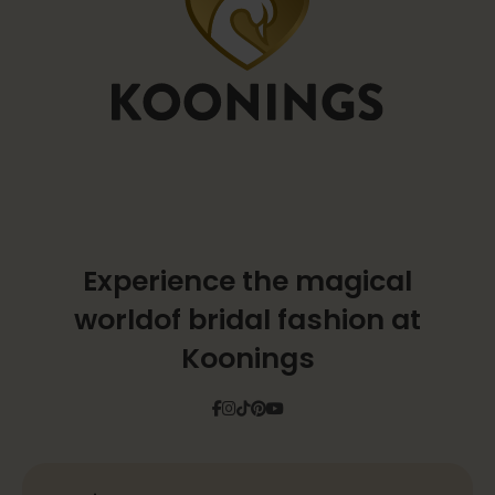
Experience the magical
world
of bridal fashion at
Koonings
Facebook
Instagram
Tiktok
Pinterest
YouTube