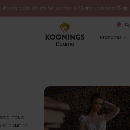
er Show is back! Tickets for October 4–10 and November 15 are
Branches
Deurne
9
ridal has a
th a skirt of