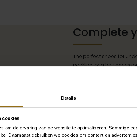
Complete yo
The perfect shoes for unde
neckline, or a hair accessor
complete with matching acc
our wedding palace.
Go to accessories
Details
n cookies
Also check out
s om de ervaring van de website te optimaliseren. Sommige coo
ite. Daarnaast gebruiken we cookies om content en advertenties