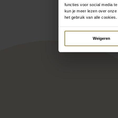
functies voor social media te
Pintere
kun je meer lezen over onze 
White One by St. Patrick Ar
Lad
het gebruik van alle cookies.
Weigeren