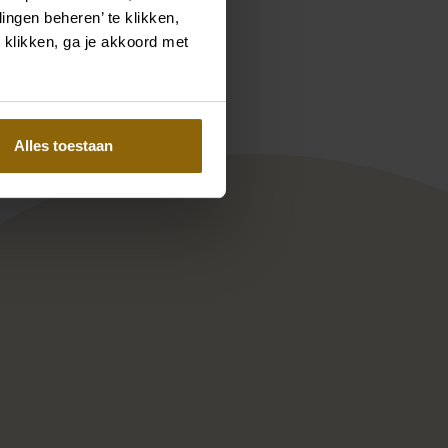
ingen beheren’ te klikken,
Pinterest
Pinterest
 klikken, ga je akkoord met
olina
Milla Nova Amberleigh
Alles toestaan