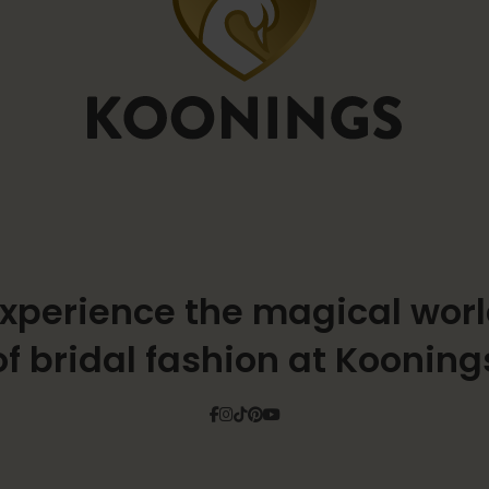
xperience the magical wor
of bridal fashion at Kooning
Facebook
Instagram
Tiktok
Pinterest
YouTube