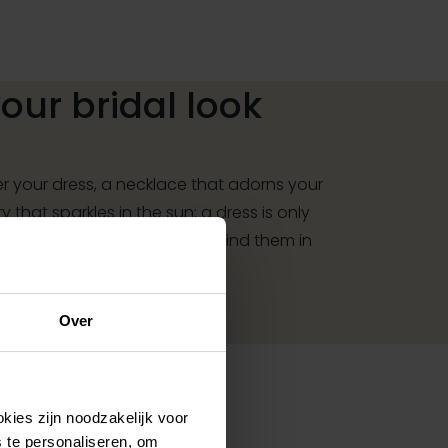
ur bridal look
r your dress, a necklace that adorns your
y that sparkles in the sun: a dress is only
essories. And you will also find them in
Over
kies zijn noodzakelijk voor
 te personaliseren, om