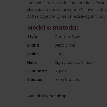
the same lace. In addition, the dress featu
sleeves, an open back and 3D flowers all ov
All this together gives an extravagant look.
Model & material
Style
Couture, Sexy
Brand
Berta Bridal
Color
Ivory
Neck
Highly closed, V-neck
Silhouette
Supple
Sleeves
Long Sleeves
Availability per shop