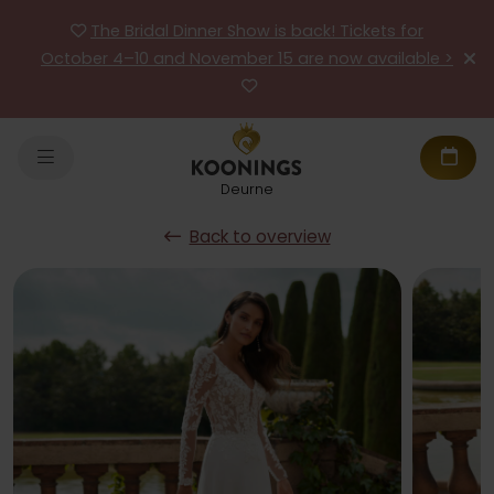
The Bridal Dinner Show is back! Tickets for
October 4–10 and November 15 are now available >
Deurne
Back to overview