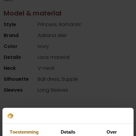
Model & material
Style
Princess, Romantic
Brand
Adriana Alier
Color
Ivory
Details
Lace material
Neck
V-neck
Silhouette
Ball dress, Supple
Sleeves
Long Sleeves
Availability per shop
Toestemming
Details
Over