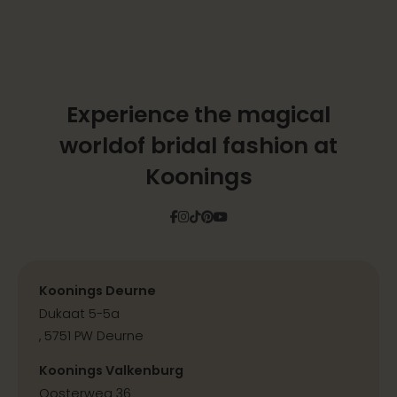
Experience the magical
world
of bridal fashion at
Koonings
Facebook
Instagram
Tiktok
Pinterest
YouTube
Koonings Deurne
Dukaat 5-5a
, 5751 PW Deurne
Koonings Valkenburg
Oosterweg 36