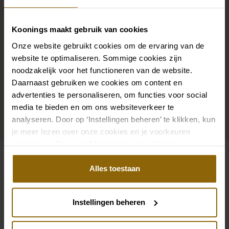
Complete your bridal look
Koonings maakt gebruik van cookies
The perfect shoes for under your dress, a necklace
Onze website gebruikt cookies om de ervaring van de
that adorns your neckline, or a hair accessory that
website te optimaliseren. Sommige cookies zijn
noodzakelijk voor het functioneren van de website.
sparkles in the sun: a dress is only complete with
Daarnaast gebruiken we cookies om content en
matching accessories. And you will also find them in
advertenties te personaliseren, om functies voor social
our wedding palace.
media te bieden en om ons websiteverkeer te
analyseren. Door op ‘Instellingen beheren’ te klikken, kun
Go to accessories
je meer lezen over onze cookies en je voorkeuren
aanpassen. Door op ‘Alles toestaan’ te klikken, ga je
akkoord met het gebruik van alle cookies.
Alles toestaan
Also check out
Pinterest
Pi
Pinterest
Pi
Instellingen beheren
Aire Barcelona Betania
St. Patrick Selina 
Jesus Peiro 228A
Wona Concept Im