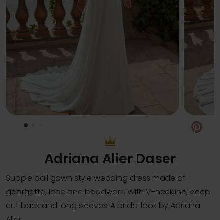
Pin
Adriana Alier Daser
Supple ball gown style wedding dress made of
georgette, lace and beadwork. With V-neckline, deep
cut back and long sleeves. A bridal look by Adriana
Alier.