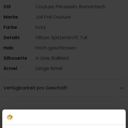
Stil
Couture, Prinzessin, Romantisch
Marke
Joli Poli Couture
Farbe
Ivory
Details
Glitzer, Spitzenstoff, Tüll
Hals
Hoch geschlossen
Silhouette
A-Linie, Ballkleid
Ärmel
Lange Ärmel
Verfügbarkeit pro Geschäft
Vervollständigen Sie Ihren
Brautlook