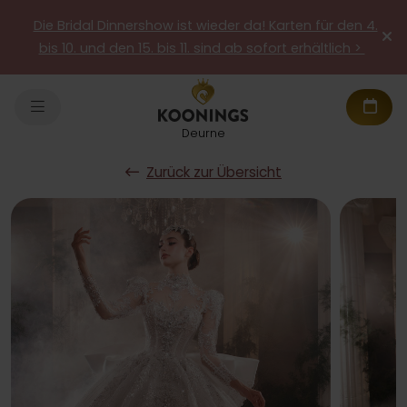
Die Bridal Dinnershow ist wieder da! Karten für den 4.
bis 10. und den 15. bis 11. sind ab sofort erhältlich >
Deurne
Zurück zur Übersicht