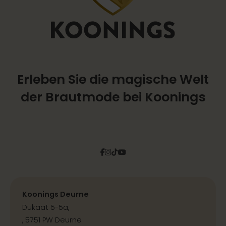
Erleben Sie die magische Welt
der Brautmode bei Koonings
Facebook
Instagram
Tiktok
Pinterest
YouTube
Koonings Deurne
Dukaat 5-5a,
, 5751 PW Deurne