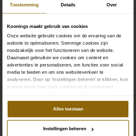
Toestemming
Details
Over
Die perfekten Brautschuhe unter deinem
Koonings maakt gebruik van cookies
Hochzeitskleid, aber auch Ketten, Armbänder und
Onze website gebruikt cookies om de ervaring van de
Ohrringe, die genau zu deinem Brautkleid passen, oder
website te optimaliseren. Sommige cookies zijn
ein wunderschöner Schleier, Haarband oder
noodzakelijk voor het functioneren van de website.
Haarnadel für deine Brautfrisur: Dein Brautlook ist erst
Daarnaast gebruiken we cookies om content en
mit passenden Accessoires komplett. In unserem
advertenties te personaliseren, om functies voor social
großen Accessoire-Shop mit Accessoires für Braut
media te bieden en om ons websiteverkeer te
und Bräutigam findest du die perfekte Ergänzung zu
analyseren. Door op ‘Instellingen beheren’ te klikken, kun
je meer lezen over onze cookies en je voorkeuren
deinem Kleid oder Hochzeitsanzug.
aanpassen. Door op ‘Alles toestaan’ te klikken, ga je
akkoord met het gebruik van alle cookies.
Zu den Accessoires
Alles toestaan
Siehe auch
Instellingen beheren